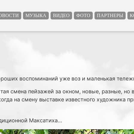
ОВОСТИ
МУЗЫКА
ВИДЕО
ФОТО
ПАРТНЕРЫ
К
хороших воспоминаний уже воз и маленькая тележ
стая смена пейзажей за окном, новые, разные, но
когда на смену выставке известного художника п
радиционной Максатиха…