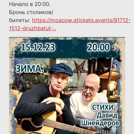
Начало в 20:00.
Бронь столиков/
билеты:
https://moscow.qtickets.events/91712-
1512-druzhbatut-..