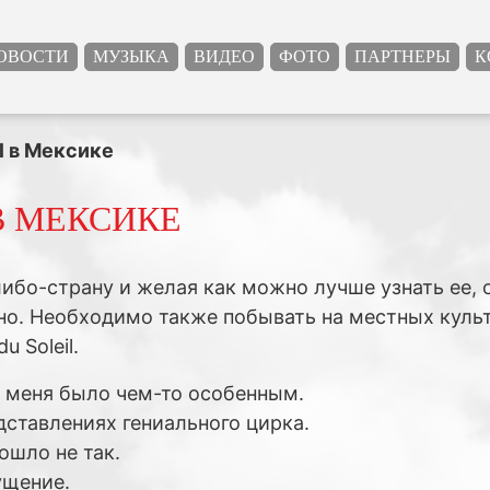
ОВОСТИ
МУЗЫКА
ВИДЕО
ФОТО
ПАРТНЕРЫ
К
il в Мексике
В МЕКСИКЕ
ибо-страну и желая как можно лучше узнать ее,
чно. Необходимо также побывать на местных куль
u Soleil.
я меня было чем-то особенным.
дставлениях гениального цирка.
ошло не так.
ущение.