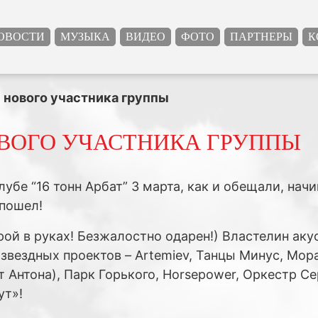
ОВОСТИ
МУЗЫКА
ВИДЕО
ФОТО
ПАРТНЕРЫ
К
 нового участника группы
ВОГО УЧАСТНИКА ГРУППЫ
лубе “16 тонн Арбат” 3 марта, как и обещали, на
пошел!
рой в руках! Безжалостно одарен!) Властелин аку
 звездных проектов – Artemiev, Танцы Минус, Мо
 Антона), Парк Горького, Horsepower, Оркестр Се
ут»!