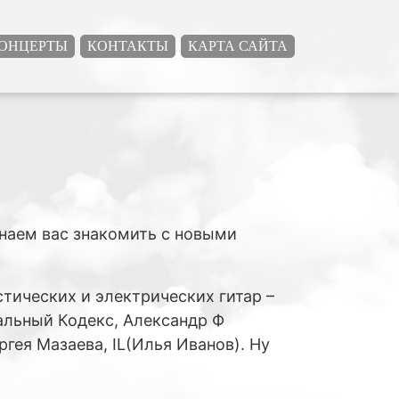
ОНЦЕРТЫ
КОНТАКТЫ
КАРТА САЙТА
чинаем вас знакомить с новыми
стических и электрических гитар –
ральный Кодекс, Александр Ф
ргея Мазаева, IL(Илья Иванов). Ну